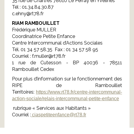
35 rue de Chartres 78610 Le Perray en Yvelines
Tél : 01.34.84.30.87
c.ehny@rt78.fr
RIAM RAMBOUILLET
Frédérique MULLER
Coordinatrice Petite Enfance
Centre Intercommunal d’Actions Sociales
Tél. 01 34 57 58.35 Fax : 01 34 57 58 95
Courriel : f.muller@rt78.fr
1 rue de Cutesson - BP 40036 - 78511
Rambouillet Cedex
Pour plus d’information sur le fonctionnement des
RIPE de Rambouillet
Territoires:
https://www.rt78.fr/centre-intercommunal-
action-sociale/relais-intercommunal-petite-enfance
rubrique « Services aux Habitants »
Courriel :
ciaspetiteenfance@rt78.fr