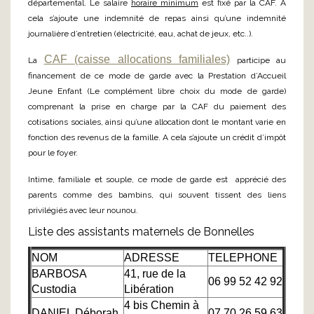
départemental. Le salaire
horaire minimum
est fixé par la CAF. A
cela s’ajoute une indemnité de repas ainsi qu’une indemnité
journalière d’entretien (électricité, eau, achat de jeux, etc..).
CAF (caisse allocations familiales)
La
participe au
financement de ce mode de garde avec la Prestation d’Accueil
Jeune Enfant (Le complément libre choix du mode de garde)
comprenant la prise en charge par la CAF du paiement des
cotisations sociales, ainsi qu’une allocation dont le montant varie en
fonction des revenus de la famille. A cela s’ajoute un crédit d’impôt
pour le foyer.
Intime, familiale et souple, ce mode de garde est apprécié des
parents comme des bambins, qui souvent tissent des liens
privilégiés avec leur nounou.
Liste des assistants maternels de Bonnelles
NOM
ADRESSE
TELEPHONE
BARBOSA
41, rue de la
06 99 52 42 92
Custodia
Libération
4 bis Chemin à
DANIEL Déborah
07 70 26 59 63