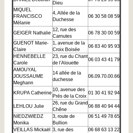
Dieu
MIQUEL
4, Allée de la
FRANCISCO
06 30 58 08 59
Duchesse
Mélanie
12, rue des
GEIGER Nathalie
06 78 30 00 59
Carnutes
GUENOT Marie-
1, avenue de la
06 83 40 95 93
Claire
Croix Boisée
HENNEBELLE
23, rue du Chant
06 03 43 41 79
Carole
de l'Alouette
AMOUYAL
14 allée de la
JOUSSAUME
06.09.70.00.66
duchesse
Meghann
10, avenue des
KRUPA Catherine
01 30 41 92 94
Prés de la Croix
26, rue du Grand
LEHLOU Julie
06 88 40 94 44
Chêne
NIEDZWIEDZ
3, route de
06 51 49 78 65
Monika
Bullion
VEILLAS Mickaël
3, rue des
06 68 63 13 22