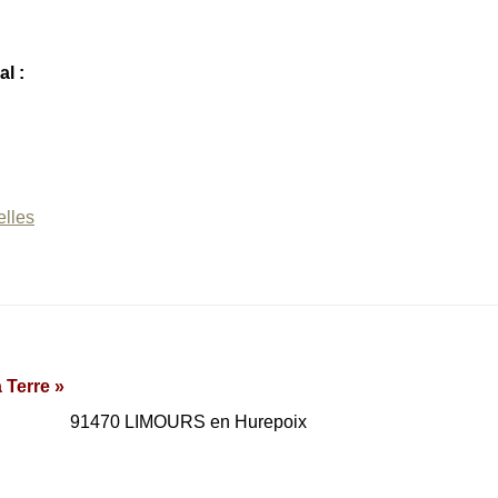
ur :
l :
elles
 Terre »
LIMOURS en Hurepoix