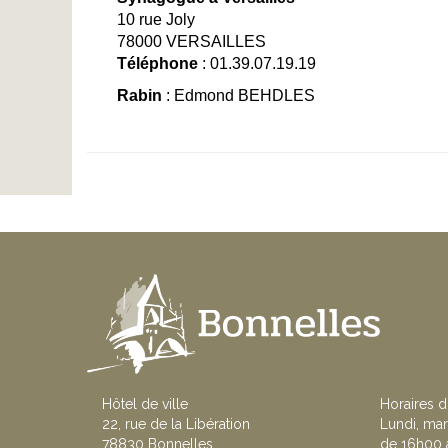
10 rue Joly
78000 VERSAILLES
Téléphone
: 01.39.07.19.19
Rabin
: Edmond BEHDLES
Hôtel de ville
Horaires d
22, rue de la Libération
Lundi, mar
78830 Bonnelles
de 16h00 à