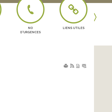
Previous
NO
LIENS UTILES
BO
D'URGENCES
EN