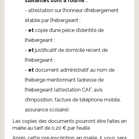
suivantes sont à fournir :
- attestation sur l’honneur d’hébergement
établie par l’hébergeant ;
-
et
copie d’une pièce d’identité de
l’hébergeant ;
-
et
justificatif de domicile récent de
l’hébergeant ;
-
et
document administratif au nom de
l’hébergé mentionnant l’adresse de
l’hébergeant (attestation CAF, avis
d’imposition, facture de téléphone mobile,
assurance scolaire).
Les copies des documents pourront être faites en
mairie au tarif de 0,20 € par feuille
Après cette pré-inscription en mairie, il vous sera