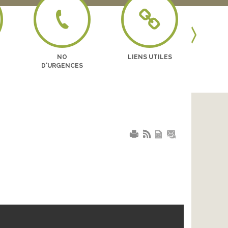
Previous
NO
LIENS UTILES
BO
D'URGENCES
EN