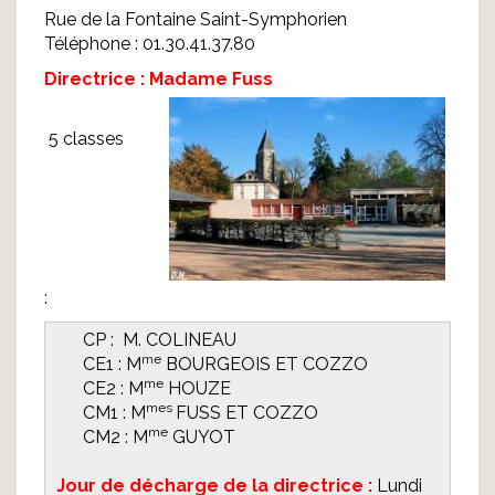
Rue de la Fontaine Saint-Symphorien
Téléphone : 01.30.41.37.80
Directrice : Madame Fuss
5 classes
:
CP : M. COLINEAU
me
CE1 : M
BOURGEOIS ET COZZO
me
CE2 : M
HOUZE
mes
CM1 : M
FUSS ET COZZO
me
CM2 : M
GUYOT
Jour de décharge de la directrice :
Lundi