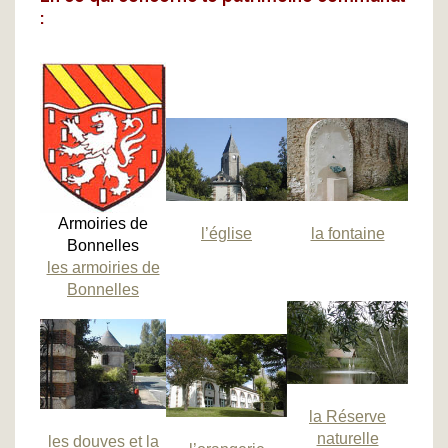
:
Armoiries de
l’église
la fontaine
Bonnelles
les armoiries de
Bonnelles
la Réserve
naturelle
les douves et la