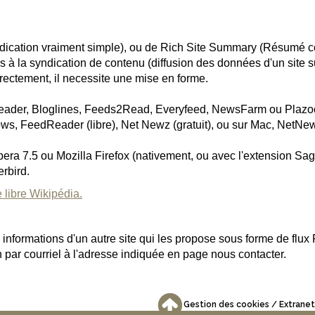
ication vraiment simple), ou de Rich Site Summary (Résumé com
s à la syndication de contenu (diffusion des données d'un site su
irectement, il necessite une mise en forme.
yreader, Bloglines, Feeds2Read, Everyfeed, NewsFarm ou Plazo
ows, FeedReader (libre), Net Newz (gratuit), ou sur Mac, NetNew
a 7.5 ou Mozilla Firefox (nativement, ou avec l'extension Sage)
erbird.
 libre Wikipédia.
s informations d'un autre site qui les propose sous forme de flux
on par courriel à l'adresse indiquée en page nous contacter.
Gestion des cookies
Extranet