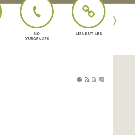
Previous
NO
LIENS UTILES
BO
D'URGENCES
EN