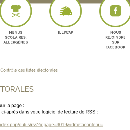
MENUS
ILLIWAP
NOUS
SCOLAIRES.
REJOINDRE
ALLERGÈNES
SUR
FACEBOOK
Contrôle des listes électorales
CTORALES
ur la page :
url ci-après dans votre logiciel de lecture de RSS :
/index.php/outils/rss?idpage=3019&idmetacontenu=