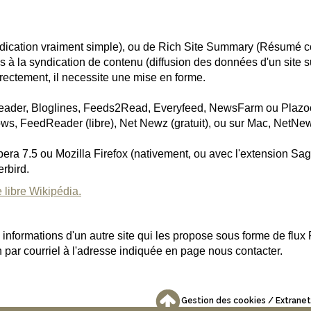
ication vraiment simple), ou de Rich Site Summary (Résumé com
s à la syndication de contenu (diffusion des données d'un site su
irectement, il necessite une mise en forme.
yreader, Bloglines, Feeds2Read, Everyfeed, NewsFarm ou Plazo
ows, FeedReader (libre), Net Newz (gratuit), ou sur Mac, NetNew
a 7.5 ou Mozilla Firefox (nativement, ou avec l'extension Sage)
erbird.
 libre Wikipédia.
s informations d'un autre site qui les propose sous forme de flux
on par courriel à l'adresse indiquée en page nous contacter.
Gestion des cookies
Extranet