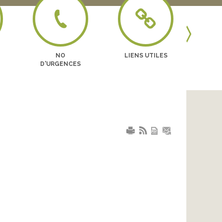
Previous
NO
LIENS UTILES
BO
D'URGENCES
EN