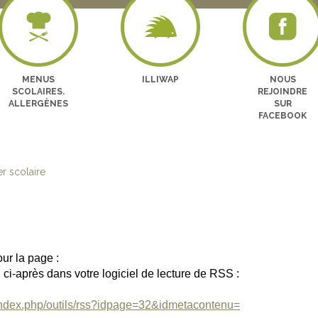
MENUS
ILLIWAP
NOUS
SCOLAIRES.
REJOINDRE
ALLERGÈNES
SUR
FACEBOOK
r scolaire
ur la page :
url ci-après dans votre logiciel de lecture de RSS :
/index.php/outils/rss?idpage=32&idmetacontenu=